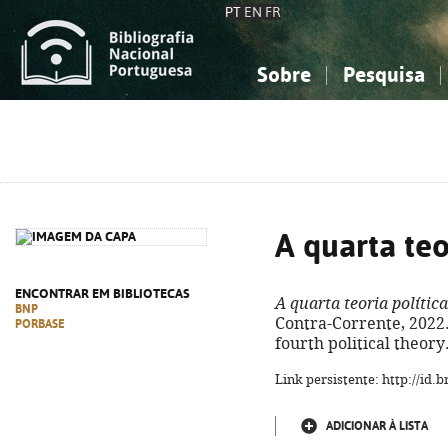
PT
EN
FR
Sobre
Pesquisa
Sobre a Bibliografia Nacional
Simples
Conhecimento, Informação...
Conhecimento, Informação...
Combinada
A
Ciências sociais...
Ciências sociais...
Arte, desporto...
Arte, desporto...
A quarta teo
ENCONTRAR EM BIBLIOTECAS
A quarta teoria política
BNP
Contra-Corrente, 2022. 
PORBASE
fourth political theor
Link persistente: http://id
ADICIONAR À LISTA