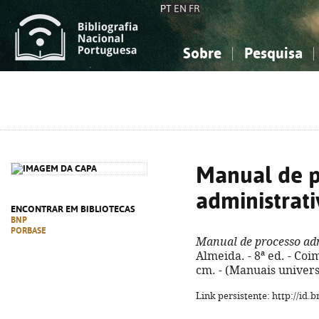
PT
EN
FR
Sobre
Pesquisa
Sobre a Bibliografia Nacional
Simples
Conhecimento, Informação...
Conhecimento, Informação...
Combinada
A
Ciências sociais...
Ciências sociais...
Arte, desporto...
Arte, desporto...
Manual de p
administrat
ENCONTRAR EM BIBLIOTECAS
BNP
PORBASE
Manual de processo ad
Almeida. - 8ª ed. - Coi
cm. - (Manuais univers
Link persistente: http://id