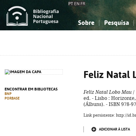
PT
EN
FR
Sobre
Pesquisa
Sobre a Bibliografia Nacional
Simples
Conhecimento, Informação...
Conhecimento, Informação...
Combinada
A
Ciências sociais...
Ciências sociais...
Arte, desporto...
Arte, desporto...
Feliz Natal
ENCONTRAR EM BIBLIOTECAS
Feliz Natal Lobo Mau
/ 
BNP
ed. - Lisbo : Horizonte, 2
PORBASE
(Álbuns). - ISBN 978-9
Link persistente: http://id
ADICIONAR À LISTA