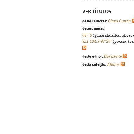
VER TÍTULOS
destes autores:
Clara Cunha
destes temas:
087.5
(generalidades, obras d
821.134.3-93"20"
(poesia, tea
deste editor:
Horizonte
desta coleção:
Álbuns