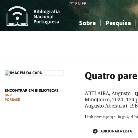
PT
EN
FR
Sobre
Pesquisa
Sobre a Bibliografia Nacional
Simples
Conhecimento, Informação...
Conhecimento, Informação...
Combinada
A
Ciências sociais...
Ciências sociais...
Arte, desporto...
Arte, desporto...
Quatro pare
ENCONTRAR EM BIBLIOTECAS
Q
ABELAIRA, Augusto -
BNP
Minotauro, 2024. 134 p
PORBASE
Augusto Abelaira). IS
Link persistente: http://id
ADICIONAR À LISTA