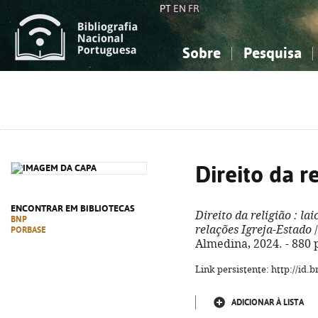
PT
EN
FR
Sobre
Pesquisa
Sobre a Bibliografia Nacional
Simples
Conhecimento, Informação...
Conhecimento, Informação...
Combinada
A
Ciências sociais...
Ciências sociais...
Arte, desporto...
Arte, desporto...
Direito da r
ENCONTRAR EM BIBLIOTECAS
Direito da religião
: lai
BNP
relações Igreja-Estado
/
PORBASE
Almedina, 2024. - 880 p
Link persistente: http://id
ADICIONAR À LISTA