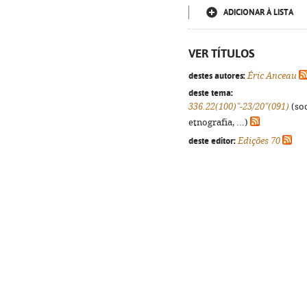
ADICIONAR À LISTA
VER TÍTULOS
destes autores:
Éric Anceau
deste tema:
336.22(100)"-23/20"(091)
(soc
etnografia, ...)
deste editor:
Edições 70