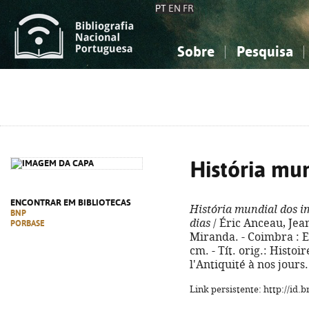
PT
EN
FR
Sobre
Pesquisa
Sobre a Bibliografia Nacional
Simples
Conhecimento, Informação...
Conhecimento, Informação...
Combinada
A
Ciências sociais...
Ciências sociais...
Arte, desporto...
Arte, desporto...
História mu
ENCONTRAR EM BIBLIOTECAS
História mundial dos i
BNP
dias
/ Éric Anceau, Jea
PORBASE
Miranda. - Coimbra : Ed
cm. - Tít. orig.: Histo
l'Antiquité à nos jours
Link persistente: http://id