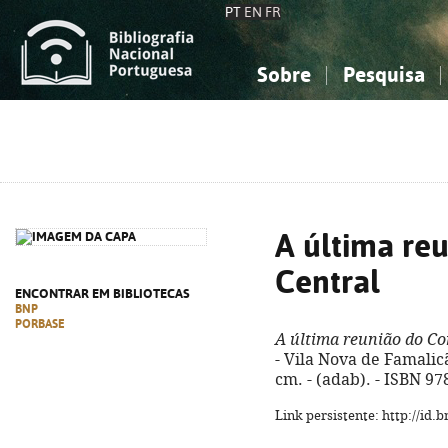
PT
EN
FR
Sobre
Pesquisa
Sobre a Bibliografia Nacional
Simples
Conhecimento, Informação...
Conhecimento, Informação...
Combinada
A
Ciências sociais...
Ciências sociais...
Arte, desporto...
Arte, desporto...
A última re
Central
ENCONTRAR EM BIBLIOTECAS
BNP
PORBASE
A última reunião do Co
- Vila Nova de Famalicã
cm. - (adab). - ISBN 9
Link persistente: http://id