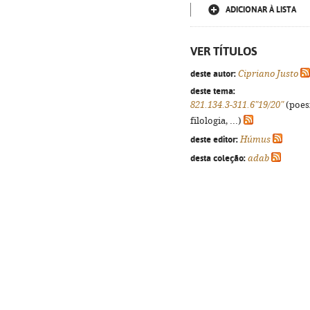
ADICIONAR À LISTA
VER TÍTULOS
deste autor:
Cipriano Justo
deste tema:
821.134.3-311.6"19/20"
(poes
filologia, ...)
deste editor:
Húmus
desta coleção:
adab