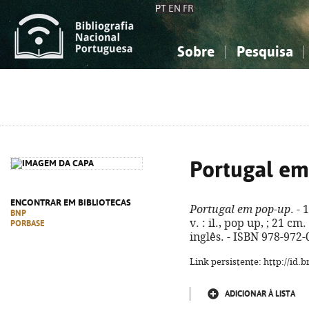
PT
EN
FR
Sobre
Pesquisa
Sobre a Bibliografia Nacional
Simples
Conhecimento, Informação...
Conhecimento, Informação...
Combinada
A
Ciências sociais...
Ciências sociais...
Arte, desporto...
Arte, desporto...
Portugal em
ENCONTRAR EM BIBLIOTECAS
Portugal em pop-up
. -
BNP
v. : il., pop up, ; 21 c
PORBASE
inglês. - ISBN 978-972
Link persistente: http://id
ADICIONAR À LISTA