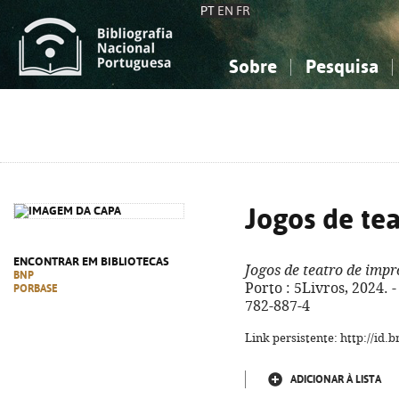
PT
EN
FR
Sobre
Pesquisa
Sobre a Bibliografia Nacional
Simples
Conhecimento, Informação...
Conhecimento, Informação...
Combinada
A
Ciências sociais...
Ciências sociais...
Arte, desporto...
Arte, desporto...
Jogos de te
ENCONTRAR EM BIBLIOTECAS
Jogos de teatro de impr
BNP
Porto : 5Livros, 2024. - 
PORBASE
782-887-4
Link persistente: http://id
ADICIONAR À LISTA