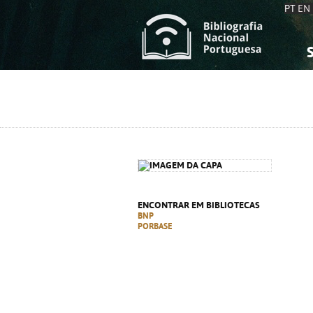
PT
EN
S
S
C
C
C
C
A
A
ENCONTRAR EM BIBLIOTECAS
BNP
PORBASE