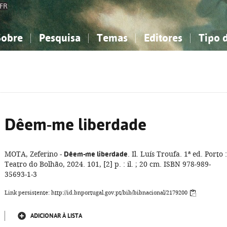
FR
Sobre
Pesquisa
Temas
Editores
Tipo 
obre a Bibliografia Nacional
imples
onhecimento, Informação...
onhecimento, Informação...
Combinada
A minha lista
Como utilizar
Filosofia, psicologia...
Filosofia, psicologia...
Perguntas frequente
iências sociais...
iências sociais...
Ciências exatas e naturais...
Ciências exatas e naturais...
rte, desporto...
rte, desporto...
Literatura, linguística...
Literatura, linguística...
Dêem-me liberdade
MOTA, Zeferino -
Dêem-me liberdade
. Il. Luís Troufa. 1ª ed. Porto :
Teatro do Bolhão, 2024. 101, [2] p. : il. ; 20 cm. ISBN 978-989-
35693-1-3
Link persistente: http://id.bnportugal.gov.pt/bib/bibnacional/2179200
ADICIONAR À LISTA