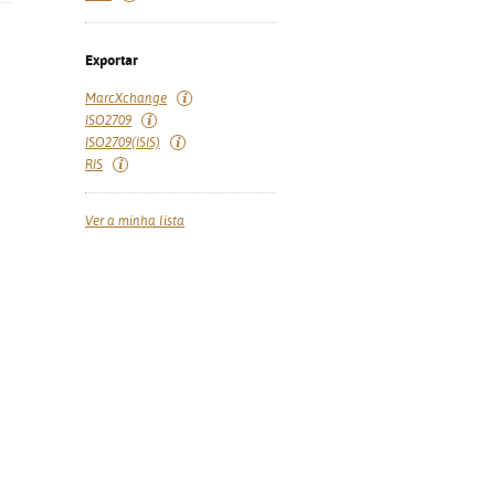
Exportar
MarcXchange
ISO2709
ISO2709(ISIS)
RIS
Ver a minha lista