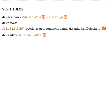
VER TÍTULOS
destes autores:
Zeferino Mota
,
Luís Troufa
deste tema:
821.134.3-2"20"
(poesia, teatro, romance, banda desenhada, filologia, ...)
deste editor:
Teatro do Bolhão