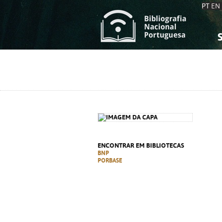
PT
EN
S
S
C
C
C
C
A
A
ENCONTRAR EM BIBLIOTECAS
BNP
PORBASE