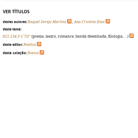
VER TÍTULOS
destes autores:
Raquel Serejo Martins
,
Ana Cristina Dias
deste tema:
821.134.3-1"20"
(poesia, teatro, romance, banda desenhada, filologia, ...)
deste editor:
Poética
desta coleção:
Poesia