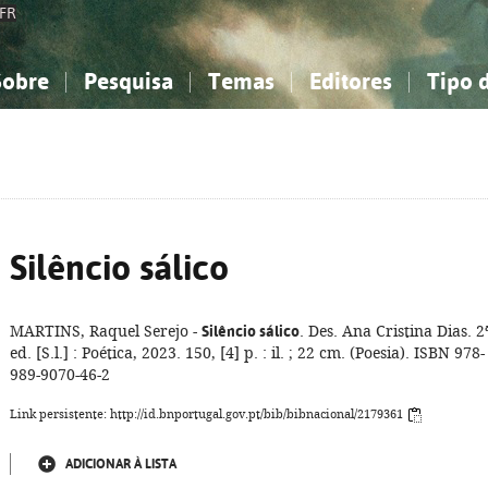
FR
Sobre
Pesquisa
Temas
Editores
Tipo 
obre a Bibliografia Nacional
imples
onhecimento, Informação...
onhecimento, Informação...
Combinada
A minha lista
Como utilizar
Filosofia, psicologia...
Filosofia, psicologia...
Perguntas frequente
iências sociais...
iências sociais...
Ciências exatas e naturais...
Ciências exatas e naturais...
rte, desporto...
rte, desporto...
Literatura, linguística...
Literatura, linguística...
Silêncio sálico
MARTINS, Raquel Serejo -
Silêncio sálico
. Des. Ana Cristina Dias. 2
ed. [S.l.] : Poética, 2023. 150, [4] p. : il. ; 22 cm. (Poesia). ISBN 978-
989-9070-46-2
Link persistente: http://id.bnportugal.gov.pt/bib/bibnacional/2179361
ADICIONAR À LISTA