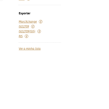
Exportar
MarcXchange
ISO2709
ISO2709(ISIS)
RIS
Ver a minha lista