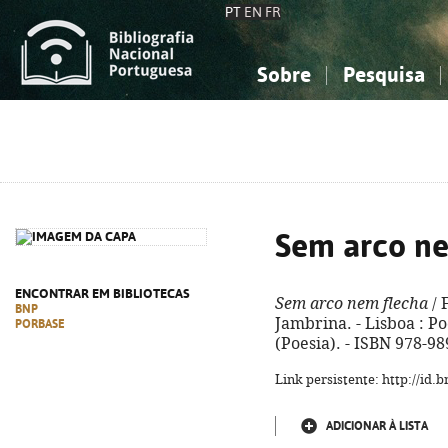
PT
EN
FR
Sobre
Pesquisa
Sobre a Bibliografia Nacional
Simples
Conhecimento, Informação...
Conhecimento, Informação...
Combinada
A
Ciências sociais...
Ciências sociais...
Arte, desporto...
Arte, desporto...
Sem arco ne
ENCONTRAR EM BIBLIOTECAS
Sem arco nem flecha
/ 
BNP
Jambrina. - Lisboa : Poét
PORBASE
(Poesia). - ISBN 978-9
Link persistente: http://id
ADICIONAR À LISTA