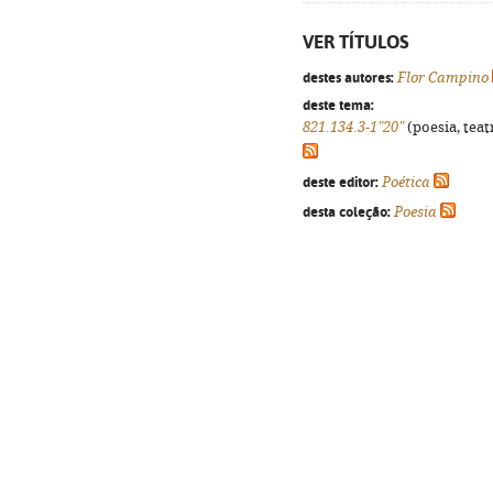
VER TÍTULOS
destes autores:
Flor Campino
deste tema:
821.134.3-1"20"
(poesia, teat
deste editor:
Poética
desta coleção:
Poesia