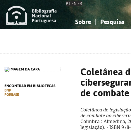
PT
EN
FR
Sobre
Pesquisa
Sobre a Bibliografia Nacional
Simples
Conhecimento, Informação...
Conhecimento, Informação...
Combinada
A
Ciências sociais...
Ciências sociais...
Arte, desporto...
Arte, desporto...
Coletânea d
cibersegura
ENCONTRAR EM BIBLIOTECAS
de combate 
BNP
PORBASE
Coletânea de legislaçã
de combate ao cibercr
Coimbra : Almedina, 202
legislação). - ISBN 978