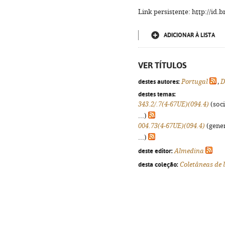
Link persistente: http://id
ADICIONAR À LISTA
VER TÍTULOS
destes autores:
Portugal
,
D
destes temas:
343.2/.7(4-67UE)(094.4)
(soci
...)
004.73(4-67UE)(094.4)
(gener
...)
deste editor:
Almedina
desta coleção:
Coletâneas de 