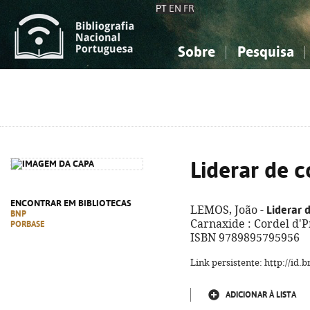
PT
EN
FR
Sobre
Pesquisa
Sobre a Bibliografia Nacional
Simples
Conhecimento, Informação...
Conhecimento, Informação...
Combinada
A
Ciências sociais...
Ciências sociais...
Arte, desporto...
Arte, desporto...
Liderar de c
ENCONTRAR EM BIBLIOTECAS
Liderar 
LEMOS, João -
BNP
Carnaxide : Cordel d'Pra
PORBASE
ISBN 9789895795956
Link persistente: http://id
ADICIONAR À LISTA