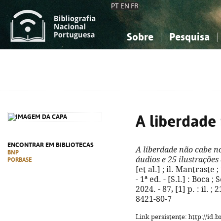
PT
EN
FR
Sobre
Pesquisa
Sobre a Bibliografia Nacional
Simples
Conhecimento, Informação...
Conhecimento, Informação...
Combinada
A
Ciências sociais...
Ciências sociais...
Arte, desporto...
Arte, desporto...
A liberdade
ENCONTRAR EM BIBLIOTECAS
A liberdade não cabe 
BNP
áudios e 25 ilustraçõe
PORBASE
[et al.] ; il. Mantraste
- 1ª ed. - [S.l.] : Boca
2024. - 87, [1] p. : il. ;
8421-80-7
Link persistente: http://id