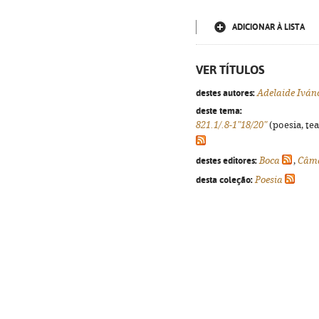
ADICIONAR À LISTA
VER TÍTULOS
destes autores:
Adelaide Iván
deste tema:
821.1/.8-1"18/20"
(poesia, tea
destes editores:
Boca
,
Câma
desta coleção:
Poesia