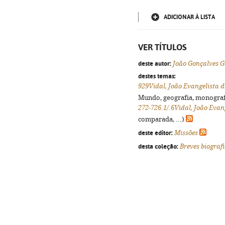
ADICIONAR À LISTA
VER TÍTULOS
deste autor:
João Gonçalves 
destes temas:
929Vidal, João Evangelista d
Mundo, geografia, monografia
272-726.1/.6Vidal, João Evan
comparada, ...)
deste editor:
Missões
desta coleção:
Breves biograf