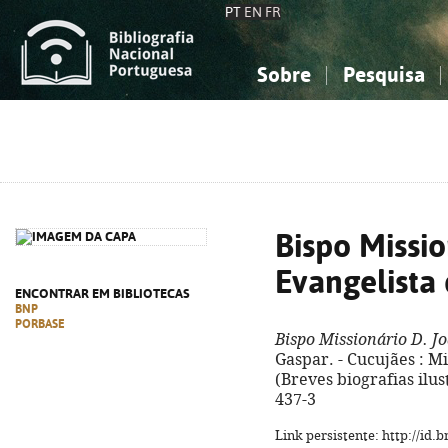
PT
EN
FR
Sobre
Pesquisa
Sobre a Bibliografia Nacional
Simples
Conhecimento, Informação...
Conhecimento, Informação...
Combinada
A
Ciências sociais...
Ciências sociais...
Arte, desporto...
Arte, desporto...
Bispo Missio
Evangelista 
ENCONTRAR EM BIBLIOTECAS
BNP
PORBASE
Bispo Missionário D. J
Gaspar. - Cucujães : Miss
(Breves biografias ilus
437-3
Link persistente: http://id