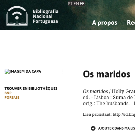
PT
EN
FR
A propos
Re
La Bibliographie Nationale
Simple
Connaissance, Information...
Connaissance, Information...
Avancée
Mes 
Sciences sociales...
Sciences sociales...
Arts, sport...
Arts, sport...
Os maridos
TROUVER EN BIBLIOTHÈQUES
Os maridos
/ Holly Gram
BNP
ed. - Lisboa : Suma de L
PORBASE
orig.: The husbands. -
Lien persistant: http://id.
AJOUTER DANS MA LIS