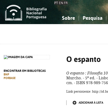
PT
EN
FR
Sobre
Pesquisa
Sobre a Bibliografia Nacional
Simples
Conhecimento, Informação...
Conhecimento, Informação...
Combinada
A
Ciências sociais...
Ciências sociais...
Arte, desporto...
Arte, desporto...
O espanto
ENCONTRAR EM BIBLIOTECAS
O espanto
: Filosofia 1
BNP
Murcho. - 5ª ed. - Lisboa
PORBASE
cm. - ISBN 978-989-756
Link persistente: http://id
ADICIONAR À LISTA