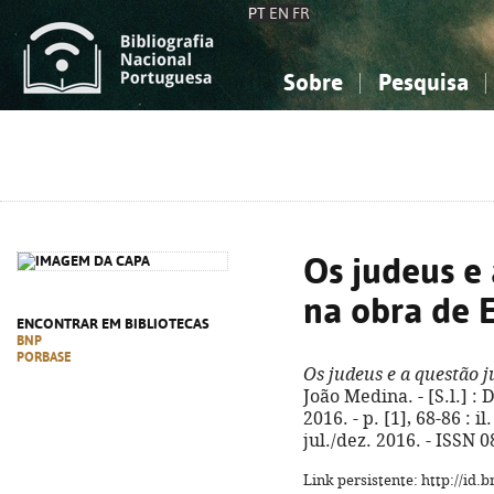
PT
EN
FR
Sobre
Pesquisa
Sobre a Bibliografia Nacional
Simples
Conhecimento, Informação...
Conhecimento, Informação...
Combinada
A
Ciências sociais...
Ciências sociais...
Arte, desporto...
Arte, desporto...
Os judeus e 
na obra de 
ENCONTRAR EM BIBLIOTECAS
BNP
PORBASE
Os judeus e a questão 
João Medina. - [S.l.] :
2016. - p. [1], 68-86 : il
jul./dez. 2016. - ISSN 
Link persistente: http://id