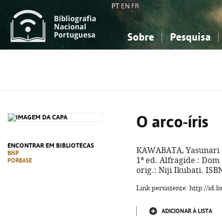
PT
EN
FR
Sobre
Pesquisa
Sobre a Bibliografia Nacional
Simples
Conhecimento, Informação...
Conhecimento, Informação...
Combinada
A
Ciências sociais...
Ciências sociais...
Arte, desporto...
Arte, desporto...
O arco-íris
ENCONTRAR EM BIBLIOTECAS
KAWABATA, Yasunari 
BNP
1ª ed. Alfragide : Dom 
PORBASE
orig.: Niji Ikubati. IS
Link persistente: http://id
ADICIONAR À LISTA