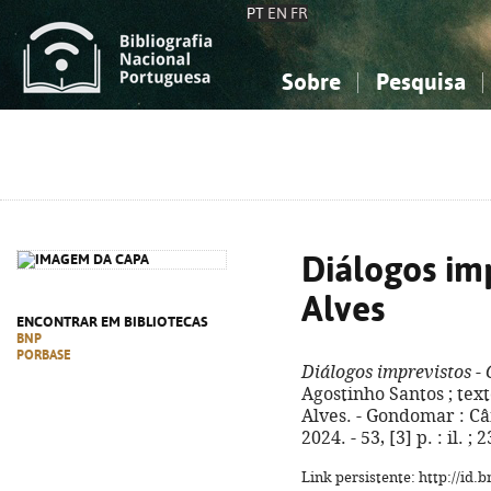
PT
EN
FR
Sobre
Pesquisa
Sobre a Bibliografia Nacional
Simples
Conhecimento, Informação...
Conhecimento, Informação...
Combinada
A
Ciências sociais...
Ciências sociais...
Arte, desporto...
Arte, desporto...
Diálogos im
Alves
ENCONTRAR EM BIBLIOTECAS
BNP
PORBASE
Diálogos imprevistos -
Agostinho Santos ; text
Alves. - Gondomar : C
2024. - 53, [3] p. : il. ; 
Link persistente: http://id