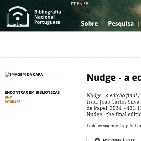
PT
EN
FR
Sobre
Pesquisa
Sobre a Bibliografia Nacional
Simples
Conhecimento, Informação...
Conhecimento, Informação...
Combinada
A
Ciências sociais...
Ciências sociais...
Arte, desporto...
Arte, desporto...
Nudge - a ed
ENCONTRAR EM BIBLIOTECAS
Nudge - a edição final
/
BNP
trad. João Carlos Silva.
PORBASE
de Papel, 2024. - 431, [1
Nudge - the final editi
Link persistente: http://id
ADICIONAR À LISTA