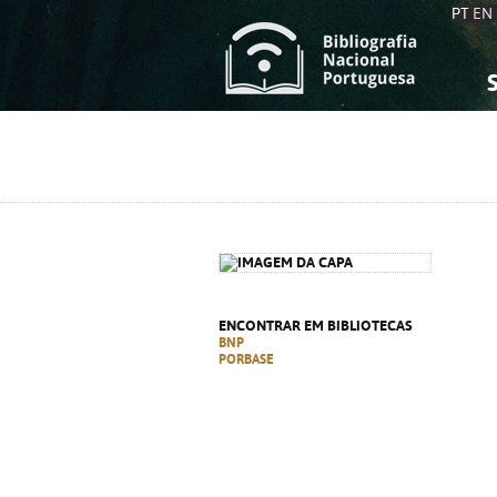
PT
EN
S
S
C
C
C
C
A
A
ENCONTRAR EM BIBLIOTECAS
BNP
PORBASE