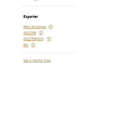
Exportar
MarcXchange
ISO2709
ISO2709(ISIS)
RIS
Ver a minha lista