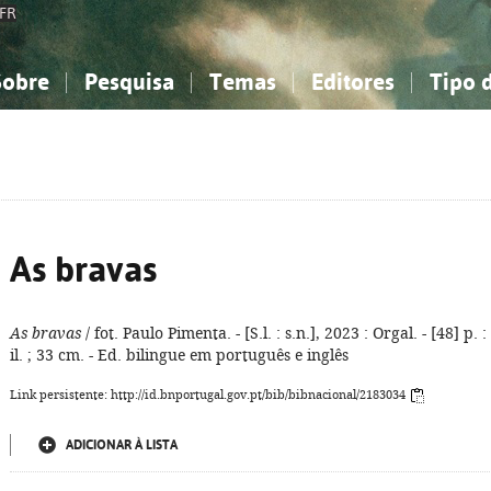
FR
Sobre
Pesquisa
Temas
Editores
Tipo 
obre a Bibliografia Nacional
imples
onhecimento, Informação...
onhecimento, Informação...
Combinada
A minha lista
Como utilizar
Filosofia, psicologia...
Filosofia, psicologia...
Perguntas frequente
iências sociais...
iências sociais...
Ciências exatas e naturais...
Ciências exatas e naturais...
rte, desporto...
rte, desporto...
Literatura, linguística...
Literatura, linguística...
As bravas
As bravas
/ fot. Paulo Pimenta. - [S.l. : s.n.], 2023 : Orgal. - [48] p. :
il. ; 33 cm. - Ed. bilingue em português e inglês
Link persistente: http://id.bnportugal.gov.pt/bib/bibnacional/2183034
ADICIONAR À LISTA