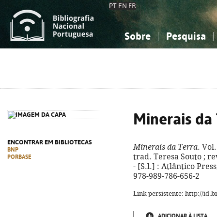
PT
EN
FR
Sobre
Pesquisa
Sobre a Bibliografia Nacional
Simples
Conhecimento, Informação...
Conhecimento, Informação...
Combinada
A
Ciências sociais...
Ciências sociais...
Arte, desporto...
Arte, desporto...
Minerais da
ENCONTRAR EM BIBLIOTECAS
Minerais da Terra
. Vol
BNP
trad. Teresa Souto ; re
PORBASE
- [S.l.] : Atlântico Press
978-989-786-656-2
Link persistente: http://id
ADICIONAR À LISTA