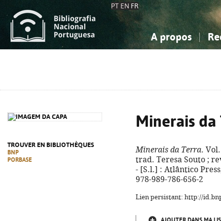
PT
EN
FR
A propos
Re
La Bibliographie Nationale
Simple
Connaissance, Information...
Connaissance, Information...
Avancée
Mes 
Sciences sociales...
Sciences sociales...
Arts, sport...
Arts, sport...
Minerais da
TROUVER EN BIBLIOTHÈQUES
Minerais da Terra
. Vol
BNP
trad. Teresa Souto ; re
PORBASE
- [S.l.] : Atlântico Press
978-989-786-656-2
Lien persistant: http://id.
AJOUTER DANS MA LIS