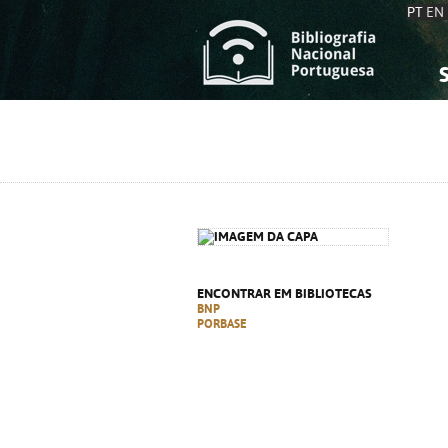
PT
EN
S
S
C
C
C
C
A
A
ENCONTRAR EM BIBLIOTECAS
BNP
PORBASE