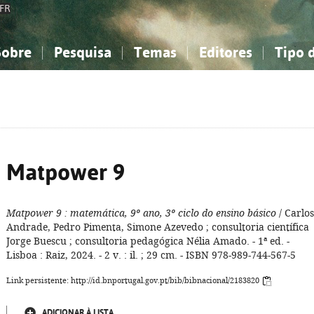
FR
Sobre
Pesquisa
Temas
Editores
Tipo 
obre a Bibliografia Nacional
imples
onhecimento, Informação...
onhecimento, Informação...
Combinada
A minha lista
Como utilizar
Filosofia, psicologia...
Filosofia, psicologia...
Perguntas frequente
iências sociais...
iências sociais...
Ciências exatas e naturais...
Ciências exatas e naturais...
rte, desporto...
rte, desporto...
Literatura, linguística...
Literatura, linguística...
Matpower 9
Matpower 9
: matemática, 9º ano, 3º ciclo do ensino básico
/ Carlos
Andrade, Pedro Pimenta, Simone Azevedo ; consultoria científica
Jorge Buescu ; consultoria pedagógica Nélia Amado. - 1ª ed. -
Lisboa : Raiz, 2024. - 2 v. : il. ; 29 cm. - ISBN 978-989-744-567-5
Link persistente: http://id.bnportugal.gov.pt/bib/bibnacional/2183820
ADICIONAR À LISTA