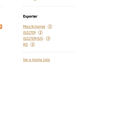
Exportar
MarcXchange
ISO2709
ISO2709(ISIS)
RIS
Ver a minha lista