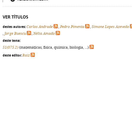
VER TÍTULOS
destes autores:
Carlos Andrade
,
Pedro Pimenta
,
Simone Lopes Azevedo
,
Jorge Buescu
,
Nélia Amado
deste tema:
51(075.2)
(matemáticas, física, química, biologia, ...)
deste editor:
Raiz