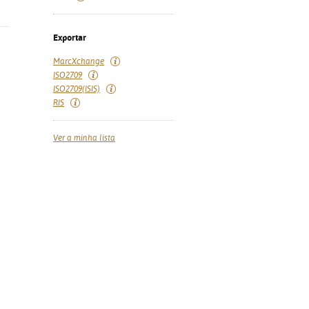
Exportar
MarcXchange
ISO2709
ISO2709(ISIS)
RIS
Ver a minha lista