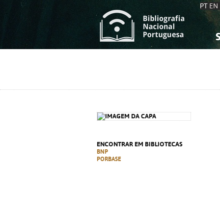
PT
EN
S
S
C
C
C
C
A
A
ENCONTRAR EM BIBLIOTECAS
BNP
PORBASE