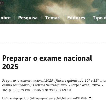
FR
Sobre
Pesquisa
Temas
Editores
Tipo 
obre a Bibliografia Nacional
imples
onhecimento, Informação...
onhecimento, Informação...
Combinada
A minha lista
Como utilizar
Filosofia, psicologia...
Filosofia, psicologia...
Perguntas frequente
iências sociais...
iências sociais...
Ciências exatas e naturais...
Ciências exatas e naturais...
rte, desporto...
rte, desporto...
Literatura, linguística...
Literatura, linguística...
Preparar o exame nacional
2025
Preparar o exame nacional 2025
: física e química A, 10º e 11º ano
ensino secundário
/ Andreia Serrasqueiro. - Porto : Areal, 2024. -
464 p. : il. ; 29 cm. - ISBN 978-989-767-697-0
Link persistente: http://id.bnportugal.gov.pt/bib/bibnacional/2183824