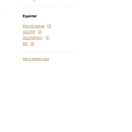
Exportar
MarcXchange
ISO2709
ISO2709(ISIS)
RIS
Ver a minha lista