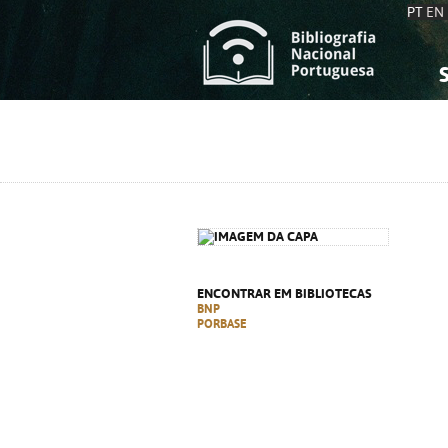
PT
EN
S
S
C
C
C
C
A
A
ENCONTRAR EM BIBLIOTECAS
BNP
PORBASE