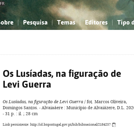
FR
Sobre
Pesquisa
Temas
Editores
Tipo 
obre a Bibliografia Nacional
imples
onhecimento, Informação...
onhecimento, Informação...
Combinada
A minha lista
Como utilizar
Filosofia, psicologia...
Filosofia, psicologia...
Perguntas frequente
iências sociais...
iências sociais...
Ciências exatas e naturais...
Ciências exatas e naturais...
rte, desporto...
rte, desporto...
Literatura, linguística...
Literatura, linguística...
Os Lusíadas, na figuração de
Levi Guerra
Os Lusíadas, na figuração de Levi Guerra
/ fot. Marcos Oliveira,
Domingos Santos. - Alvaiaáere : Município de Alvaiázere, D.L. 202
- 31 p. : il. ; 28 cm
Link persistente: http://id.bnportugal.gov.pt/bib/bibnacional/2184257