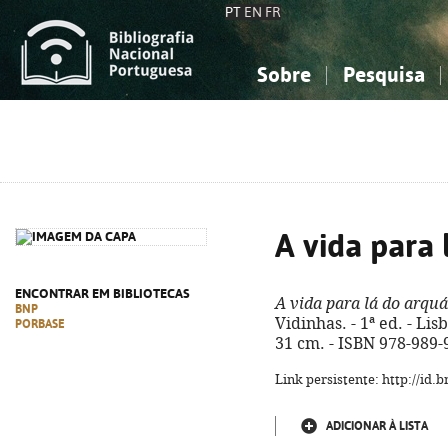
PT
EN
FR
Sobre
Pesquisa
Sobre a Bibliografia Nacional
Simples
Conhecimento, Informação...
Conhecimento, Informação...
Combinada
A
Ciências sociais...
Ciências sociais...
Arte, desporto...
Arte, desporto...
A vida para 
ENCONTRAR EM BIBLIOTECAS
A vida para lá do arquá
BNP
Vidinhas. - 1ª ed. - Lisb
PORBASE
31 cm. - ISBN 978-989-
Link persistente: http://id
ADICIONAR À LISTA