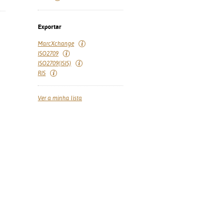
Exportar
MarcXchange
ISO2709
ISO2709(ISIS)
RIS
Ver a minha lista