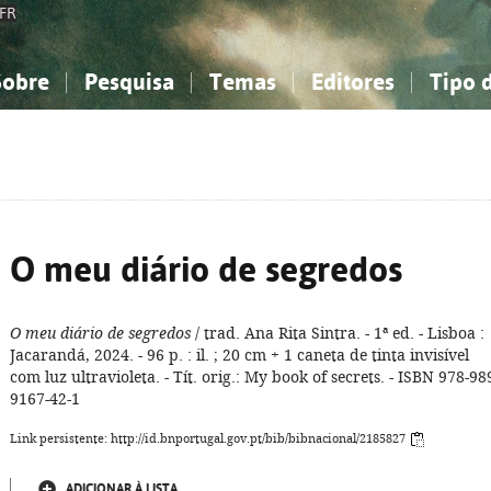
FR
Sobre
Pesquisa
Temas
Editores
Tipo 
obre a Bibliografia Nacional
imples
onhecimento, Informação...
onhecimento, Informação...
Combinada
A minha lista
Como utilizar
Filosofia, psicologia...
Filosofia, psicologia...
Perguntas frequente
iências sociais...
iências sociais...
Ciências exatas e naturais...
Ciências exatas e naturais...
rte, desporto...
rte, desporto...
Literatura, linguística...
Literatura, linguística...
O meu diário de segredos
O meu diário de segredos
/ trad. Ana Rita Sintra. - 1ª ed. - Lisboa :
Jacarandá, 2024. - 96 p. : il. ; 20 cm + 1 caneta de tinta invisível
com luz ultravioleta. - Tít. orig.: My book of secrets. - ISBN 978-98
9167-42-1
Link persistente: http://id.bnportugal.gov.pt/bib/bibnacional/2185827
ADICIONAR À LISTA