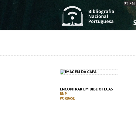
PT
EN
S
S
C
C
C
C
A
A
ENCONTRAR EM BIBLIOTECAS
BNP
PORBASE