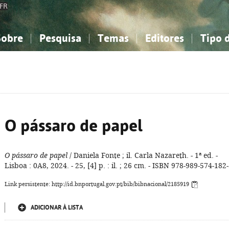
FR
Sobre
Pesquisa
Temas
Editores
Tipo 
obre a Bibliografia Nacional
imples
onhecimento, Informação...
onhecimento, Informação...
Combinada
A minha lista
Como utilizar
Filosofia, psicologia...
Filosofia, psicologia...
Perguntas frequente
iências sociais...
iências sociais...
Ciências exatas e naturais...
Ciências exatas e naturais...
rte, desporto...
rte, desporto...
Literatura, linguística...
Literatura, linguística...
O pássaro de papel
O pássaro de papel
/ Daniela Fonte ; il. Carla Nazareth. - 1ª ed. -
Lisboa : 0A8, 2024. - 25, [4] p. : il. ; 26 cm. - ISBN 978-989-574-182
Link persistente: http://id.bnportugal.gov.pt/bib/bibnacional/2185919
ADICIONAR À LISTA