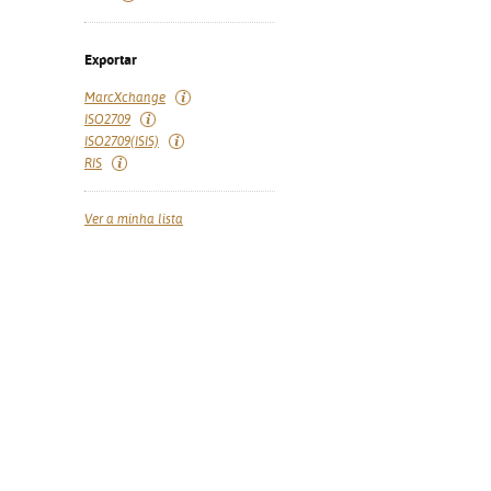
Exportar
MarcXchange
ISO2709
ISO2709(ISIS)
RIS
Ver a minha lista