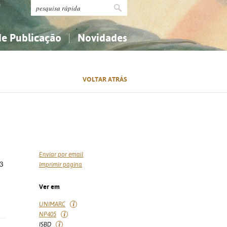
de Publicação
Novidades
s
Religião...
Religião...
VOLTAR ATRÁS
Ciências aplicadas...
Ciências aplicadas...
História, geografia, biografias...
História, geografia, biografias...
Enviar por email
-3
Imprimir página
Ver em
UNIMARC
NP405
ISBD