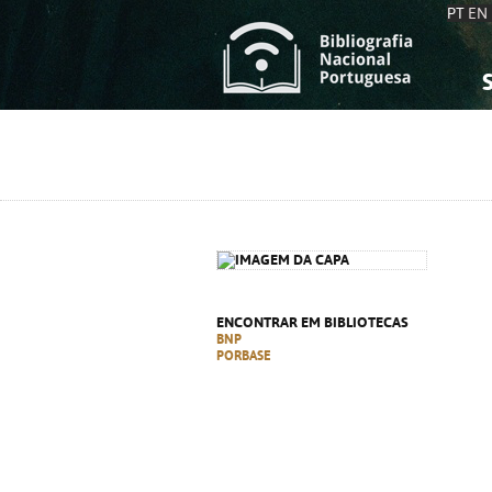
PT
EN
S
S
C
C
C
C
A
A
ENCONTRAR EM BIBLIOTECAS
BNP
PORBASE