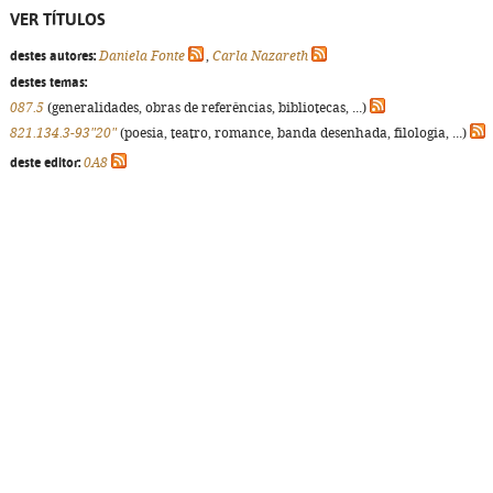
VER TÍTULOS
destes autores:
Daniela Fonte
,
Carla Nazareth
destes temas:
087.5
(generalidades, obras de referências, bibliotecas, ...)
821.134.3-93"20"
(poesia, teatro, romance, banda desenhada, filologia, ...)
deste editor:
0A8