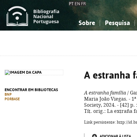
PT
EN
FR
Sobre
Pesquisa
Sobre a Bibliografia Nacional
Simples
Conhecimento, Informação...
Conhecimento, Informação...
Combinada
A
Ciências sociais...
Ciências sociais...
Arte, desporto...
Arte, desporto...
A estranha f
ENCONTRAR EM BIBLIOTECAS
A estranha família
/ Gar
BNP
Maria João Viegas. - 1ª
PORBASE
Society, 2024. - [42] p. 
Tít. orig.: La extraña 
Link persistente: http://id
ADICIONAR À LISTA