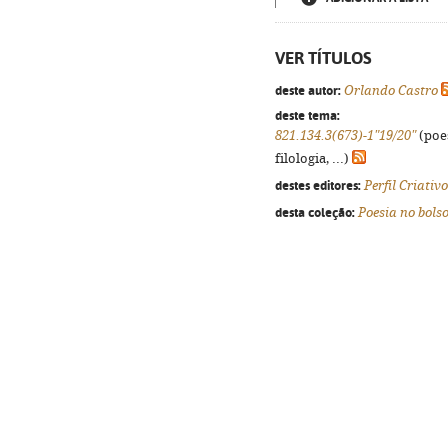
VER TÍTULOS
deste autor:
Orlando Castro
deste tema:
821.134.3(673)-1"19/20"
(poes
filologia, ...)
destes editores:
Perfil Criativo
desta coleção:
Poesia no bols