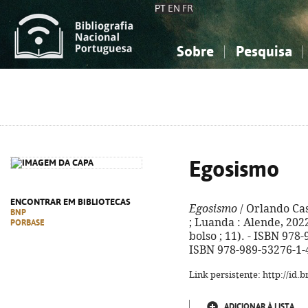
PT
EN
FR
Sobre
Pesquisa
Sobre a Bibliografia Nacional
Simples
Conhecimento, Informação...
Conhecimento, Informação...
Combinada
A
Ciências sociais...
Ciências sociais...
Arte, desporto...
Arte, desporto...
Egosismo
ENCONTRAR EM BIBLIOTECAS
Egosismo
/ Orlando Cast
BNP
; Luanda : Alende, 2022.
PORBASE
bolso ; 11). - ISBN 978-
ISBN 978-989-53276-1-
Link persistente: http://id
ADICIONAR À LISTA