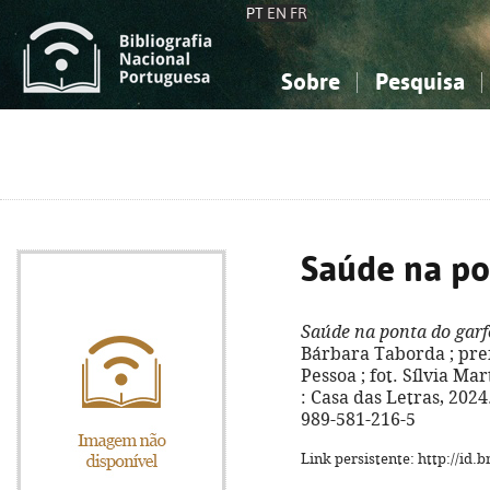
PT
EN
FR
Sobre
Pesquisa
Sobre a Bibliografia Nacional
Simples
Conhecimento, Informação...
Conhecimento, Informação...
Combinada
A
Ciências sociais...
Ciências sociais...
Arte, desporto...
Arte, desporto...
Saúde na po
Saúde na ponta do garf
Bárbara Taborda ; pre
Pessoa ; fot. Sílvia Mar
: Casa das Letras, 2024. 
989-581-216-5
Link persistente: http://id