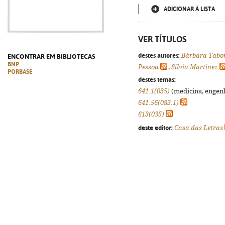
ADICIONAR À LISTA
VER TÍTULOS
destes autores:
Bárbara Tabo
ENCONTRAR EM BIBLIOTECAS
BNP
Pessoa
,
Silvia Martinez
PORBASE
destes temas:
641.1(035)
(medicina, engenha
641.56(083.1)
613(035)
deste editor:
Casa das Letras