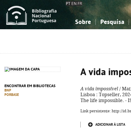
PT
EN
FR
Sobre
Pesquisa
Sobre a Bibliografia Nacional
Simples
Conhecimento, Informação...
Conhecimento, Informação...
Combinada
A
Ciências sociais...
Ciências sociais...
Arte, desporto...
Arte, desporto...
A vida impos
ENCONTRAR EM BIBLIOTECAS
A vida impossível
/ Matt
BNP
Lisboa : Topseller, 2024. 
PORBASE
The life impossible. -
Link persistente: http://id
ADICIONAR À LISTA