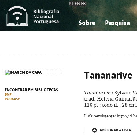
PT
EN
FR
Sobre
Pesquisa
Sobre a Bibliografia Nacional
Simples
Conhecimento, Informação...
Conhecimento, Informação...
Combinada
A
Ciências sociais...
Ciências sociais...
Arte, desporto...
Arte, desporto...
Tananarive
ENCONTRAR EM BIBLIOTECAS
Tananarive
/ Sylvain V
BNP
trad. Helena Guimarães.
PORBASE
116 p. : todo il. ; 28 c
Link persistente: http://id
ADICIONAR À LISTA