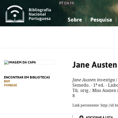
PT
EN
FR
Sobre
Pesquisa
Sobre a Bibliografia Nacional
Simples
Conhecimento, Informação...
Conhecimento, Informação...
Combinada
A
Ciências sociais...
Ciências sociais...
Arte, desporto...
Arte, desporto...
Jane Austen
ENCONTRAR EM BIBLIOTECAS
Jane Austen investiga
/
BNP
Semedo. - 1ª ed. - Lisbo
PORBASE
Tít. orig.: Miss Austen
8
Link persistente: http://id
ADICIONAR À LISTA