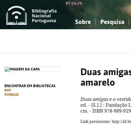
PT
EN
FR
Sobre
Pesquisa
Sobre a Bibliografia Nacional
Simples
Conhecimento, Informação...
Conhecimento, Informação...
Combinada
A
Ciências sociais...
Ciências sociais...
Arte, desporto...
Arte, desporto...
Duas amigas
amarelo
ENCONTRAR EM BIBLIOTECAS
BNP
PORBASE
Duas amigas e o vestid
ed. - [S.l.] : Fundação Li
cm. - ISBN 978-989-919
Link persistente: http://id