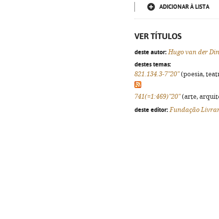
ADICIONAR À LISTA
VER TÍTULOS
deste autor:
Hugo van der Di
destes temas:
821.134.3-7"20"
(poesia, teat
741(=1:469)"20"
(arte, arquit
deste editor:
Fundação Livrar