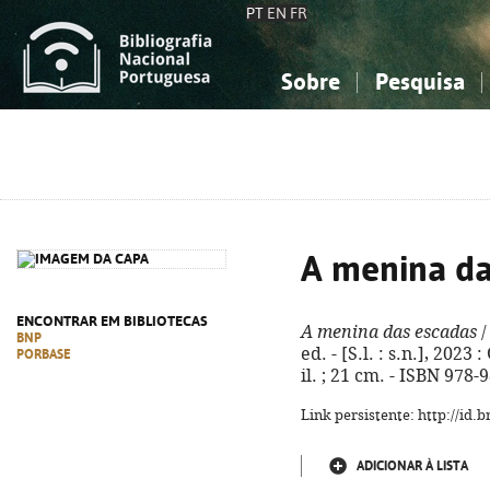
PT
EN
FR
Sobre
Pesquisa
Sobre a Bibliografia Nacional
Simples
Conhecimento, Informação...
Conhecimento, Informação...
Combinada
A
Ciências sociais...
Ciências sociais...
Arte, desporto...
Arte, desporto...
A menina da
ENCONTRAR EM BIBLIOTECAS
A menina das escadas
/
BNP
ed. - [S.l. : s.n.], 2023
PORBASE
il. ; 21 cm. - ISBN 978
Link persistente: http://id
ADICIONAR À LISTA