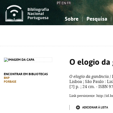
PT
EN
FR
Sobre
Pesquisa
Sobre a Bibliografia Nacional
Simples
Conhecimento, Informação...
Conhecimento, Informação...
Combinada
A
Ciências sociais...
Ciências sociais...
Arte, desporto...
Arte, desporto...
O elogio da
ENCONTRAR EM BIBLIOTECAS
O elogio da ganância
/ 
BNP
Lisboa ; São Paulo : Li
PORBASE
[7] p. ; 24 cm. - ISBN 
Link persistente: http://id
ADICIONAR À LISTA