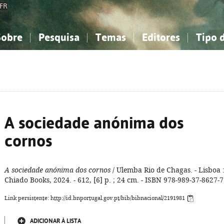
FR
Sobre
Pesquisa
Temas
Editores
Tipo 
obre a Bibliografia Nacional
imples
onhecimento, Informação...
onhecimento, Informação...
Combinada
A minha lista
Como utilizar
Filosofia, psicologia...
Filosofia, psicologia...
Perguntas frequente
iências sociais...
iências sociais...
Ciências exatas e naturais...
Ciências exatas e naturais...
rte, desporto...
rte, desporto...
Literatura, linguística...
Literatura, linguística...
A sociedade anónima dos
cornos
A sociedade anónima dos cornos
/ Ulemba Rio de Chagas. - Lisboa 
Chiado Books, 2024. - 612, [6] p. ; 24 cm. - ISBN 978-989-37-8627-7
Link persistente: http://id.bnportugal.gov.pt/bib/bibnacional/2191981
ADICIONAR À LISTA