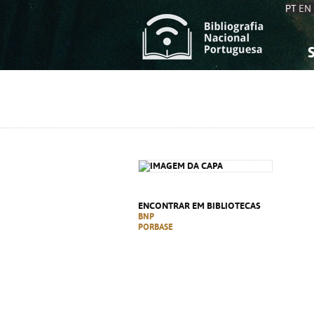
PT
EN
S
S
C
C
C
C
A
A
ENCONTRAR EM BIBLIOTECAS
BNP
PORBASE