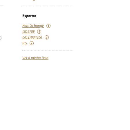
Exportar
MarcXchange
ISO2709
ISO2709(ISIS)
)
RIS
Ver a minha lista