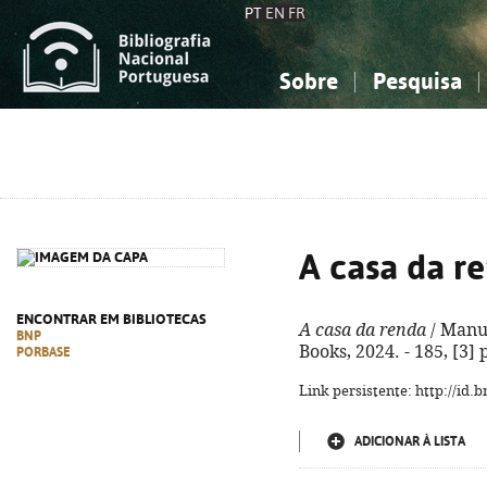
PT
EN
FR
Sobre
Pesquisa
Sobre a Bibliografia Nacional
Simples
Conhecimento, Informação...
Conhecimento, Informação...
Combinada
A
Ciências sociais...
Ciências sociais...
Arte, desporto...
Arte, desporto...
A casa da r
ENCONTRAR EM BIBLIOTECAS
A casa da renda
/ Manue
BNP
Books, 2024. - 185, [3]
PORBASE
Link persistente: http://id
ADICIONAR À LISTA