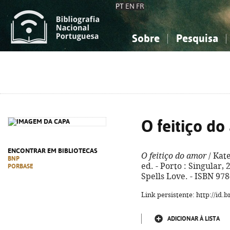
PT
EN
FR
Sobre
Pesquisa
Sobre a Bibliografia Nacional
Simples
Conhecimento, Informação...
Conhecimento, Informação...
Combinada
A
Ciências sociais...
Ciências sociais...
Arte, desporto...
Arte, desporto...
O feitiço do
ENCONTRAR EM BIBLIOTECAS
O feitiço do amor
/ Kate
BNP
ed. - Porto : Singular, 2
PORBASE
Spells Love. - ISBN 97
Link persistente: http://id
ADICIONAR À LISTA