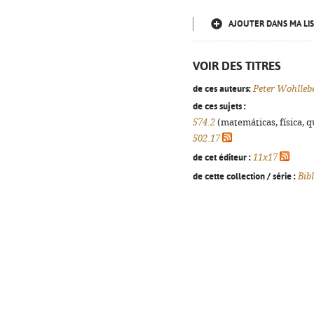
AJOUTER DANS MA LIS
VOIR DES TITRES
de ces auteurs:
Peter Wohlleb
de ces sujets :
574.2
(matemáticas, física, qu
502.17
de cet éditeur :
11x17
de cette collection / série :
Bib