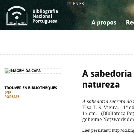
PT
EN
FR
A propos
Re
La Bibliographie Nationale
Simple
Connaissance, Information...
Connaissance, Information...
Avancée
Mes 
Sciences sociales...
Sciences sociales...
Arts, sport...
Arts, sport...
A sabedoria
natureza
TROUVER EN BIBLIOTHÈQUES
BNP
PORBASE
A sabedoria secreta da
Elsa T. S. Vieira. - 1ª e
17 cm. - (Biblioteca Pet
geheime Netzwerk der 
Lien persistant: http://id.