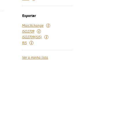
Exportar
MarcXchange
ISO2709
ISO2709(ISIS)
RIS
Ver a minha lista