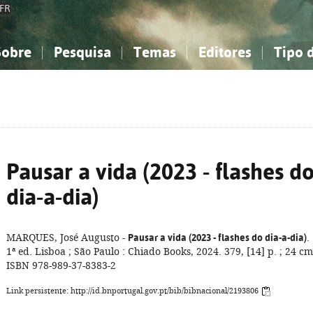
FR
Sobre
Pesquisa
Temas
Editores
Tipo 
obre a Bibliografia Nacional
imples
onhecimento, Informação...
onhecimento, Informação...
Combinada
A minha lista
Como utilizar
Filosofia, psicologia...
Filosofia, psicologia...
Perguntas frequente
iências sociais...
iências sociais...
Ciências exatas e naturais...
Ciências exatas e naturais...
rte, desporto...
rte, desporto...
Literatura, linguística...
Literatura, linguística...
Pausar a vida (2023 - flashes d
dia-a-dia)
MARQUES, José Augusto -
Pausar a vida (2023 - flashes do dia-a-dia)
.
1ª ed. Lisboa ; São Paulo : Chiado Books, 2024. 379, [14] p. ; 24 cm
ISBN 978-989-37-8383-2
Link persistente: http://id.bnportugal.gov.pt/bib/bibnacional/2193806