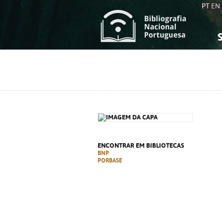
PT
EN
S
S
C
C
C
C
A
A
ENCONTRAR EM BIBLIOTECAS
BNP
PORBASE