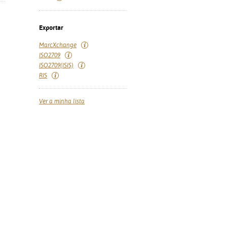
Exportar
MarcXchange
ISO2709
ISO2709(ISIS)
RIS
Ver a minha lista