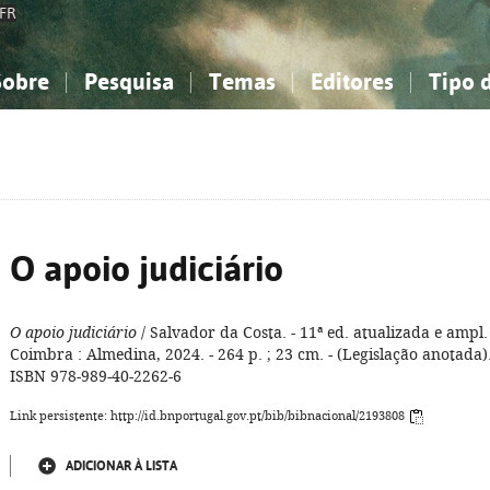
FR
Sobre
Pesquisa
Temas
Editores
Tipo 
obre a Bibliografia Nacional
imples
onhecimento, Informação...
onhecimento, Informação...
Combinada
A minha lista
Como utilizar
Filosofia, psicologia...
Filosofia, psicologia...
Perguntas frequente
iências sociais...
iências sociais...
Ciências exatas e naturais...
Ciências exatas e naturais...
rte, desporto...
rte, desporto...
Literatura, linguística...
Literatura, linguística...
O apoio judiciário
O apoio judiciário
/ Salvador da Costa. - 11ª ed. atualizada e ampl. 
Coimbra : Almedina, 2024. - 264 p. ; 23 cm. - (Legislação anotada).
ISBN 978-989-40-2262-6
Link persistente: http://id.bnportugal.gov.pt/bib/bibnacional/2193808
ADICIONAR À LISTA