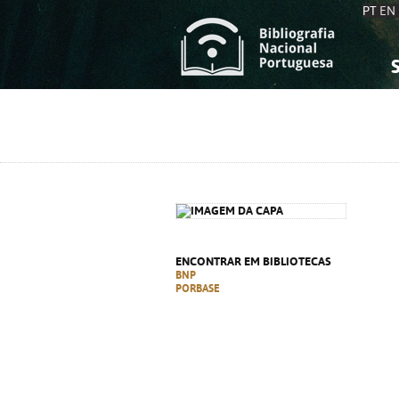
PT
EN
S
S
C
C
C
C
A
A
ENCONTRAR EM BIBLIOTECAS
BNP
PORBASE