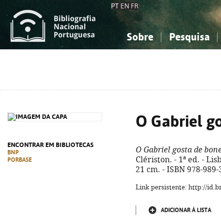
PT
EN
FR
Sobre
Pesquisa
Sobre a Bibliografia Nacional
Simples
Conhecimento, Informação...
Conhecimento, Informação...
Combinada
A
Ciências sociais...
Ciências sociais...
Arte, desporto...
Arte, desporto...
O Gabriel g
ENCONTRAR EM BIBLIOTECAS
O Gabriel gosta de bon
BNP
Clériston. - 1ª ed. - Lisb
PORBASE
21 cm. - ISBN 978-989-
Link persistente: http://id
ADICIONAR À LISTA