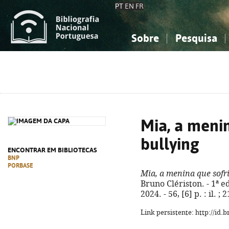
PT
EN
FR
Sobre
Pesquisa
Sobre a Bibliografia Nacional
Simples
Conhecimento, Informação...
Conhecimento, Informação...
Combinada
A
Ciências sociais...
Ciências sociais...
Arte, desporto...
Arte, desporto...
Mia, a menin
bullying
ENCONTRAR EM BIBLIOTECAS
BNP
PORBASE
Mia, a menina que sofri
Bruno Clériston. - 1ª ed
2024. - 56, [6] p. : il. 
Link persistente: http://id