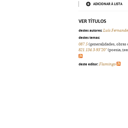
ADICIONAR À LISTA
VER TÍTULOS
destes autores:
Luís Fernande
destes temas:
087.5
(generalidades, obras d
821.134.3-93"20"
(poesia, tea
deste editor:
Flamingo