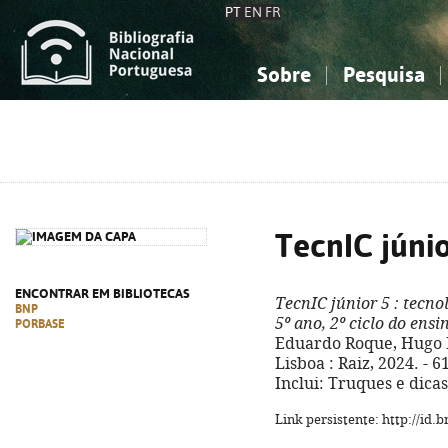
PT
EN
FR
Sobre
Pesquisa
Sobre a Bibliografia Nacional
Simples
Conhecimento, Informação...
Conhecimento, Informação...
Combinada
A
Ciências sociais...
Ciências sociais...
Arte, desporto...
Arte, desporto...
TecnIC júnio
ENCONTRAR EM BIBLIOTECAS
TecnIC júnior 5
: tecno
BNP
5º ano, 2º ciclo do ensi
PORBASE
Eduardo Roque, Hugo Fi
Lisboa : Raiz, 2024. - 61
Inclui: Truques e dicas
Link persistente: http://id