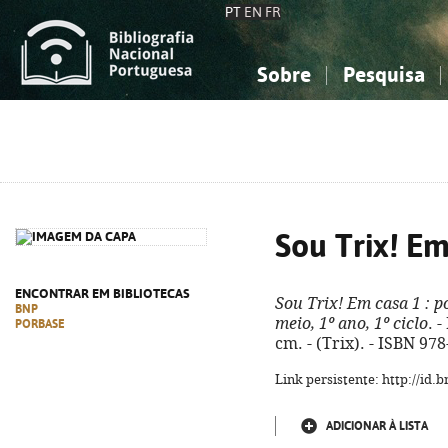
PT
EN
FR
Sobre
Pesquisa
Sobre a Bibliografia Nacional
Simples
Conhecimento, Informação...
Conhecimento, Informação...
Combinada
A
Ciências sociais...
Ciências sociais...
Arte, desporto...
Arte, desporto...
Sou Trix! Em
ENCONTRAR EM BIBLIOTECAS
Sou Trix! Em casa 1
: p
BNP
meio, 1º ano, 1º ciclo
. -
PORBASE
cm. - (Trix). - ISBN 97
Link persistente: http://id
ADICIONAR À LISTA